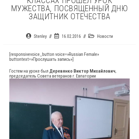
КЛАССАХ ПРОШЕЛ УРОК
МУЖЕСТВА, ПОСВЯЩЕННЫЙ ДНЮ
ЗАЩИТНИК ОТЕЧЕСТВА
Автор
Запись
Рубрика
Stenley
16.02.2016
Новости
записи:
опубликована:
записи:
[responsivevoice_button voice=»Russian Female»
buttontext=»Прослушать запись»]
Гостем на уроке был
Деревянко
Виктор
Михайлович
,
председатель Совета ветеранов г. Евпатории