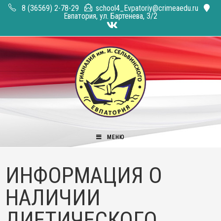
Перейти
8 (36569) 2-78-29
school4_Evpatoriy@crimeaedu.ru
к
Евпатория, ул. Бартенева, 3/2
содержимому
МЕНЮ
ИНФОРМАЦИЯ О
НАЛИЧИИ
ДИЕТИЧЕСКОГО