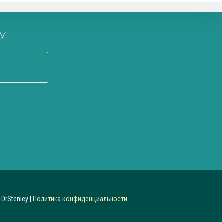
У
DrStenley |
Политика конфиденциальности