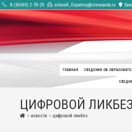
Перейти
8 (36569) 2-78-29
school4_Evpatoriy@crimeaedu.ru
Евп
к
содержимому
ГЛАВНАЯ
СВЕДЕНИЯ ОБ ОБРАЗОВАТЕ
СВЕДЕН
ЦИФРОВОЙ ЛИКБЕ
>
новости
>
цифровой ликбез