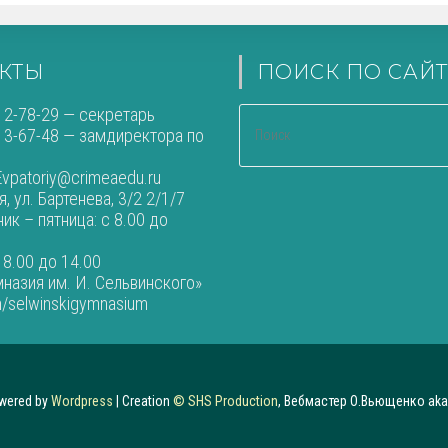
КТЫ
ПОИСК ПО САЙТ
 2-78-29 — секретарь
 3-67-48 — замдиректора по
vpatoriy@crimeaedu.ru
, ул. Бартенева, 3/2 2/1/7
к – пятница: с 8.00 до
 8.00 до 14.00
назия им. И. Сельвинского»
m/selwinskigymnasium
wered by
Wordpress
| Creation
© SHS Production
, Вебмастер О.Вьющенко aka 