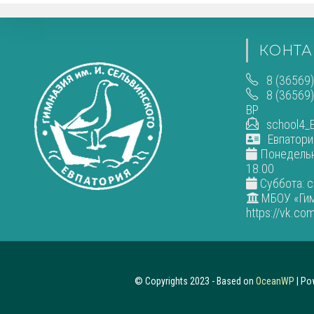
КОНТА
8 (36569)
8 (36569)
ВР
school4_E
Евпатория
Понедельни
18.00
Суббота: с
МБОУ «Гим
https://vk.co
© Copyrights 2023 - Based on
OceanWP
| Po