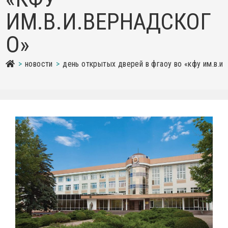
ИМ.В.И.ВЕРНАДСКОГ
О»
>
новости
>
день открытых дверей в фгаоу во «кфу им.в.и