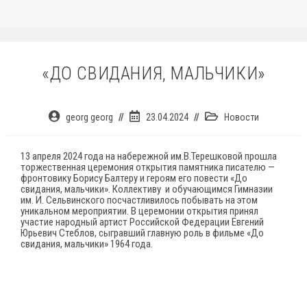
«ДО СВИДАНИЯ, МАЛЬЧИКИ»
Автор
Запись
Рубрика
georg georg
23.04.2024
Новости
записи:
опубликована:
записи:
13 апреля 2024 года на набережной им.В.Терешковой прошла
торжественная церемония открытия памятника писателю —
фронтовику Борису Балтеру и героям его повести «До
свидания, мальчики». Коллективу и обучающимся Гимназии
им. И. Сельвинского посчастливилось побывать на этом
уникальном мероприятии. В церемонии открытия принял
участие народный артист Российской Федерации Евгений
Юрьевич Стеблов, сыгравший главную роль в фильме «До
свидания, мальчики» 1964 года.