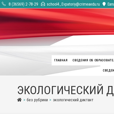
Перейти
8 (36569) 2-78-29
school4_Evpatoriy@crimeaedu.ru
Евп
к
содержимому
ГЛАВНАЯ
СВЕДЕНИЯ ОБ ОБРАЗОВАТЕ
СВЕДЕН
ЭКОЛОГИЧЕСКИЙ Д
>
без рубрики
>
экологический диктант