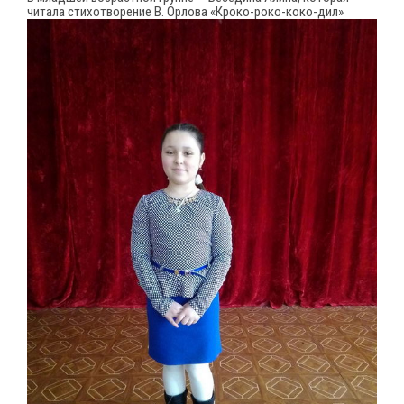
читала стихотворение В. Орлова «Кроко-роко-коко-дил»