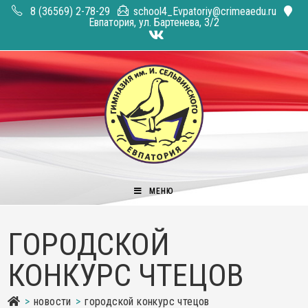
Перейти
8 (36569) 2-78-29
school4_Evpatoriy@crimeaedu.ru
к
Евпатория, ул. Бартенева, 3/2
содержимому
МЕНЮ
ГОРОДСКОЙ
КОНКУРС ЧТЕЦОВ
>
новости
>
городской конкурс чтецов