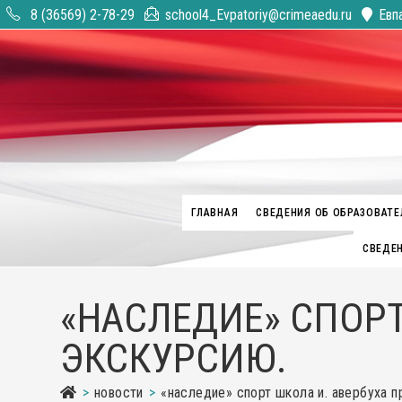
Перейти
8 (36569) 2-78-29
school4_Evpatoriy@crimeaedu.ru
Евп
к
содержимому
ГЛАВНАЯ
СВЕДЕНИЯ ОБ ОБРАЗОВАТЕ
СВЕДЕН
«НАСЛЕДИЕ» СПОРТ
ЭКСКУРСИЮ.
>
новости
>
«наследие» спорт школа и. авербуха п