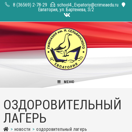
Перейти
8 (36569) 2-78-29
school4_Evpatoriy@crimeaedu.ru
к
Евпатория, ул. Бартенева, 3/2
содержимому
МЕНЮ
ОЗДОРОВИТЕЛЬНЫЙ
ЛАГЕРЬ
>
новости
>
оздоровительный лагерь