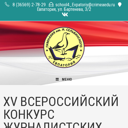
Перейти
8 (36569) 2-78-29
school4_Evpatoriy@crimeaedu.ru
к
Евпатория, ул. Бартенева, 3/2
содержимому
МЕНЮ
XV ВСЕРОССИЙСКИЙ
КОНКУРС
ЖУРНАЛИСТСКИХ