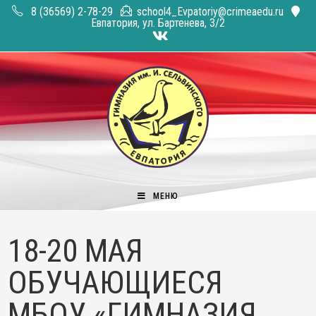
Перейти
8 (36569) 2-78-29
school4_Evpatoriy@crimeaedu.ru
к
Евпатория, ул. Бартенева, 3/2
содержимому
МЕНЮ
18-20 МАЯ
ОБУЧАЮЩИЕСЯ
МБОУ «ГИМНАЗИЯ