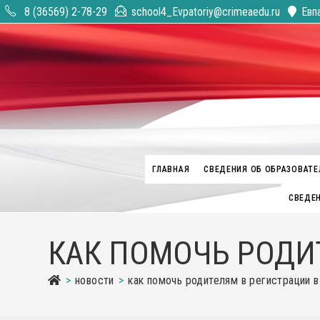
Перейти
8 (36569) 2-78-29
school4_Evpatoriy@crimeaedu.ru
Евп
к
содержимому
ГЛАВНАЯ
СВЕДЕНИЯ ОБ ОБРАЗОВАТЕ
СВЕДЕН
КАК ПОМОЧЬ РОДИТ
>
новости
>
как помочь родителям в регистрации в