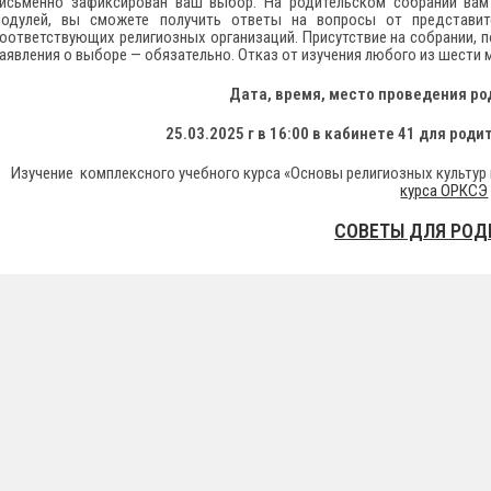
исьменно зафиксирован ваш выбор. На родительском собрании вам
одулей, вы сможете получить ответы на вопросы от представите
оответствующих религиозных организаций. Присутствие на собрании, по
аявления о выборе — обязательно. Отказ от изучения любого из шести 
Дата, время, место проведения ро
25.03.2025 г в 16:00 в кабинете 41 для род
Изучение комплексного учебного курса «Основы религиозных культур 
курса ОРКСЭ
СОВЕТЫ ДЛЯ РОД