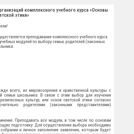
организаций комплексного учебного курса
«Основы
етской этики»
ели!
уществляется преподавание комплексного учебного курса
 учебных модулей по выбору семьи, родителей (законных
льника:
жде всего, их мировоззрения и нравственной культуры с
ей семьи школьника. В связи с этим выбор для изучения
елигиозных культур, или основ светской этики согласно
ючительно родителями (законными представителями)
мнение. Преподавать все модули, в том числе по основам
вующую подготовку. Для осуществления выбора необходимо
 собрании и личное заполнение заявления, которым будет