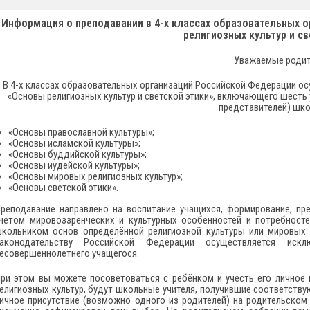
Информация о преподавании в 4-х классах образовательных 
религиозных культур и св
Уважаемые родит
В 4-х классах образовательных организаций Российской Федерации ос
«Основы религиозных культур и светской этики», включающего шесть
представителей) шко
«Основы православной культуры»;
«Основы исламской культуры»;
«Основы буддийской культуры»;
«Основы иудейской культуры»;
«Основы мировых религиозных культур»;
«Основы светской этики».
реподавание направлено на воспитание учащихся, формирование, пре
четом мировоззренческих и культурных особенностей и потребност
кольником основ определённой религиозной культуры или мировых р
аконодательству Российской Федерации осуществляется искл
есовершеннолетнего учащегося.
ри этом вы можете посоветоваться с ребёнком и учесть его личное 
елигиозных культур, будут школьные учителя, получившие соответст
ичное присутствие (возможно одного из родителей) на родительском