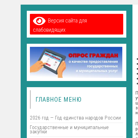
Версия сайта для
слабовидящих
П
у
ГЛАВНОЕ МЕНЮ
ш
з
н
2026 год — Год единства народов России
П
Государственные и муниципальные
р
закупки
л