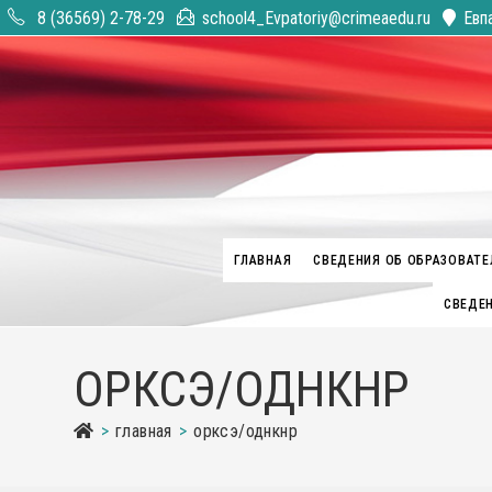
Перейти
8 (36569) 2-78-29
school4_Evpatoriy@crimeaedu.ru
Евп
к
содержимому
ГЛАВНАЯ
СВЕДЕНИЯ ОБ ОБРАЗОВАТЕ
СВЕДЕН
ОРКСЭ/ОДНКНР
>
главная
>
орксэ/однкнр