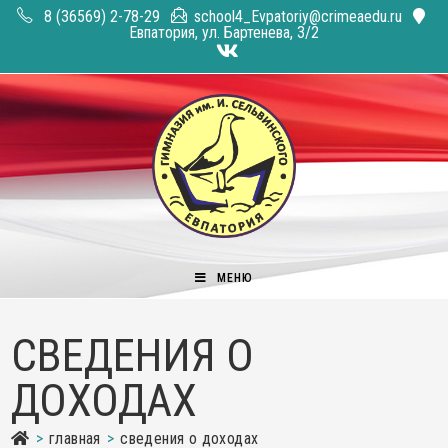
Перейти
8 (36569) 2-78-29
school4_Evpatoriy@crimeaedu.ru
к
Евпатория, ул. Бартенева, 3/2
содержимому
МЕНЮ
СВЕДЕНИЯ О
ДОХОДАХ
>
главная
>
сведения о доходах