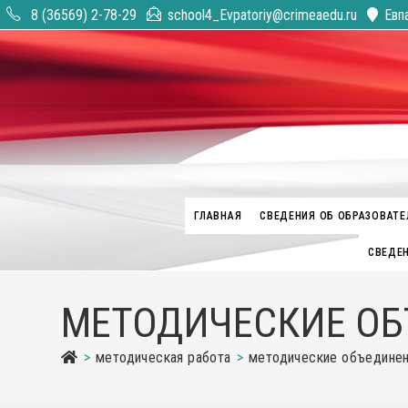
Перейти
8 (36569) 2-78-29
school4_Evpatoriy@crimeaedu.ru
Евп
к
содержимому
ГЛАВНАЯ
СВЕДЕНИЯ ОБ ОБРАЗОВАТЕ
СВЕДЕН
МЕТОДИЧЕСКИЕ ОБ
>
методическая работа
>
методические объединен