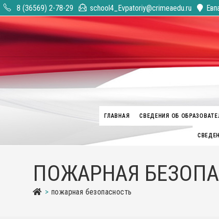
Перейти
8 (36569) 2-78-29
school4_Evpatoriy@crimeaedu.ru
Евп
к
содержимому
ГЛАВНАЯ
СВЕДЕНИЯ ОБ ОБРАЗОВАТЕ
СВЕДЕН
ПОЖАРНАЯ БЕЗОП
>
пожарная безопасность